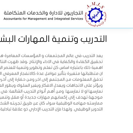
التدريب وتنمية المهارات البشر
يعد التدريب في عالم المجتمعات و المؤسسات المعاصرة هو اد
تحقيق الكفاءة والكفاية في الاداء والإنتاج ،وقد ظهرت النتائ
اهمية ذلك باعتباره اساس كل تعلم وتطوير وتنمية للعنصر ال
ان متطلباتها متغيرة بتأثير عوامل عدة كالانفجار المعرف
تدفق المعلومات من المجتمع إلى اخر ومن حضارة إلى أخ
ويؤثر على الاتجاهات ويعدل الافكار ويغير السلوك ويطور العا
نمارسها او لا نمارسها. ومن أهم أنواع التدريب الشائعة: في 
موجهة تهدف إلى إكسابهم مهارات جديدة أو صقل وتنمية مه
ممارسته مهامه الوظيفية سواء كان عن طريق تجربته الشخصية 
التدوير الوظيفي. ولهذا فإن التدريب الإداري ذو علاقة تبادلي