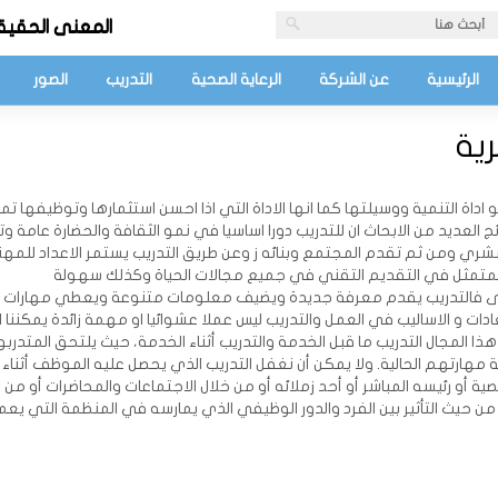
المعنى الحقيق
الرئيسية
عن الشركة
الرعاية الصحية
التدريب
الصور
ية
اة التنمية ووسيلتها كما انها الاداة التي اذا احسن استثمارها وتوظيفها ت
ج العديد من الابحاث ان للتدريب دورا اساسيا في نمو الثقافة والحضارة عامة وتب
بشري ومن ثم تقدم المجتمع وبنائه ز وعن طريق التدريب يستمر الاعداد للمهنة
ي المتمثل في التقديم التقني في جميع مجالات الحياة وكذلك سهولة
رى فالتدريب يقدم معرفة جديدة ويضيف معلومات متنوعة ويعطي مهارات 
دات و الاساليب في العمل والتدريب ليس عملا عشوائيا او مهمة زائدة يمكننا ا
هذا المجال التدريب ما قبل الخدمة والتدريب أثناء الخدمة، حيث يلتحق المتدربو
ارتهم الحالية. ولا يمكن أن نغفل التدريب الذي يحصل عليه الموظف أثناء
أو رئيسه المباشر أو أحد زملائه أو من خلال الاجتماعات والمحاضرات أو من 
ة من حيث التأثير بين الفرد والدور الوظيفي الذي يمارسه في المنظمة التي يعم