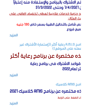
ويتم الاشتراك بالبرنامج والإستفادة منه إعتباراً
من 1/4/2021 وحتى 31/3/2022
منح حزمة خدمات علاجية تعطى تخفيض اضافى على
سبيل المثال:
فحص شامل بالتحاليل الطبية بسعر خاص
130 جنيه
بجميع فروع
المزيد
برنامج A.M.I.S رعاية أكثر ((إستمارة الأشتراك غير
مفعله على الموقع))
نبذه مختصرة عن برنامج رعاية أكثر
1- قواعد الاشتراك فى برنامج رعاية
أكثر لعام2022
المزيد
برنامج AMIS كلاسيك
نبذه مختصره عن برنامج AMIS كلاسيك 2021
برجاء الضغط على الرابط
المزيد