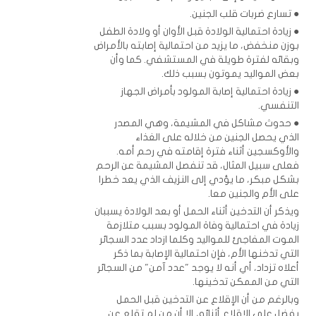
● تسارع ضربات قلب الجنين.
● زيادة احتمالية الولادة قبل الأوان أو ولادة الطفل
بوزن منخفض، ما يزيد من احتمالية إصابته بالأمراض
وبقائه لفترة طويلة في المستشفي. كما وأن
بعض المواليد يموتون بسبب ذلك.
● زيادة احتمالية إصابة المولود بأمراض الجهاز
التنفسي.
● حدوث مشاكل في المشيمة، وهي المصدر
الذي يحصل الجنين من خلاله على الغذاء
والأوكسجين أثناء فترة إقامته في رحم أمه.
فعلى سبيل المثال، قد تنفصل المشيمة عن الرحم
بشكل مبكر، ما يؤدي إلى النزيف الذي يعد خطرا
على الأم والجنين معا.
ويذكر أن التدخين أثناء الحمل أو بعد الولادة يسببان
زيادة في احتمالية وفاة المولود بسبب متلازمة
الموت المفاجئ للمواليد وكلما ازداد عدد السجائر
التي تدخنها الأم، فإن احتمالية الإصابة بما ذكر
أعلاه تزداد، أي أنه لا يوجد "عدد آمن" من السجائر
التي من الممكن تدخينها.
وبالرغم من أن الإقلاع عن التدخين قبل الحمل
يفضل على الإقلاع أثنائه، إلا أن من لم تقلع عن